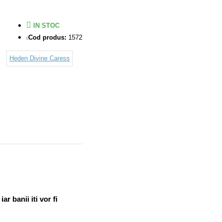
IN STOC
Cod produs:
1572
Heden Divine Caress
r banii iti vor fi