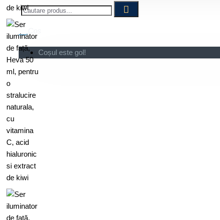
Cos
Coșul este gol!