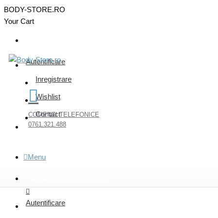
BODY-STORE.RO
Your Cart
Autentificare
Inregistrare
Wishlist
Contact
COMENZI TELEFONICE
0761.321.488
Menu
PRODUSE DE CABINET
Autentificare