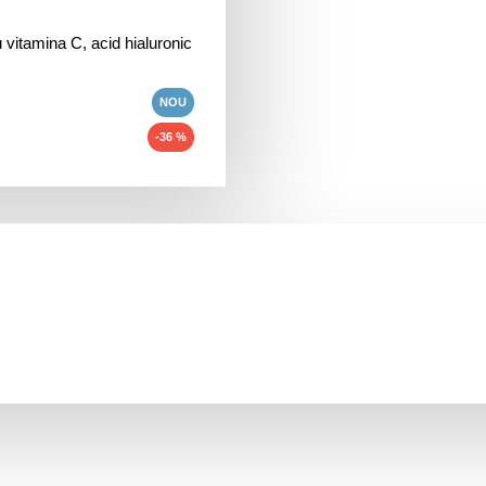
NOU
-36 %