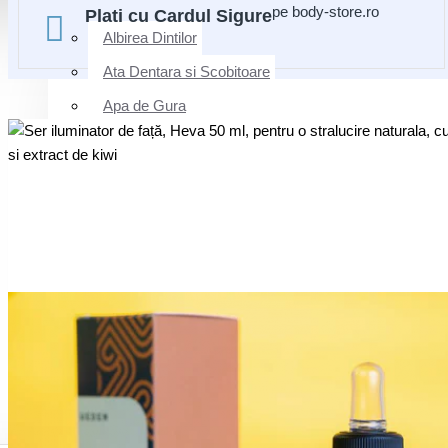
pe body-store.ro
Plati cu Cardul Sigure
Albirea Dintilor
Ata Dentara si Scobitoare
Apa de Gura
Dusuri Bucale
Pasta de Dinti
Periute de Dinti Manuale
Periute Interdentare & Linguale
Produse pentru Copii
Respiratie Proaspata
Rezerve / Accesorii / Baterii
Sensibilitate Dentara
INGRIJIRE & FRUMUSETE