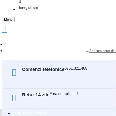
Inregistrare
Menu
Ser iluminator de 
0761.321.488
Comenzi telefonice
Fara complicatii !
Retur 14 zile
IGIENA DENTARA