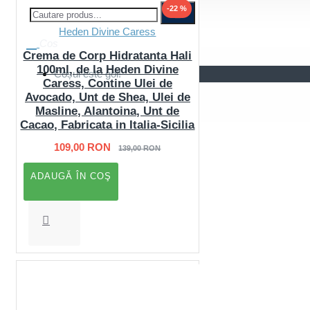
-22 %
Heden Divine Caress
Cos
Crema de Corp Hidratanta Hali
100ml, de la Heden Divine
Coșul este gol!
Caress, Contine Ulei de
Avocado, Unt de Shea, Ulei de
Masline, Alantoina, Unt de
Cacao, Fabricata in Italia-Sicilia
109,00 RON
139,00 RON
ADAUGĂ ÎN COŞ