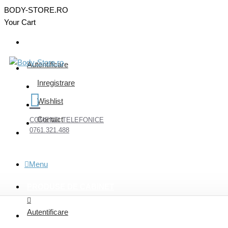
BODY-STORE.RO
Your Cart
Autentificare
Inregistrare
Wishlist
Contact
COMENZI TELEFONICE
0761.321.488
Menu
PRODUSE DE CABINET
Autentificare