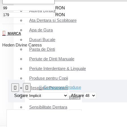
RON
Albirea Dintilor
RON
Ata Dentara si Scobitoare
Apa de Gura
MARCA
Dusuri Bucale
Heden Divine Caress
Pasta de Dinti
Periute de Dinti Manuale
Periute Interdentare & Linguale
Produse pentru Copii
Comparare Produse
Respiratie Proaspata
Sortare
Afisare
Rezerve / Accesorii / Baterii
Sensibilitate Dentara
INGRIJIRE & FRUMUSETE