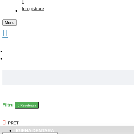
Inregistrare
Menu
Filtru
Reseteaza
PRET
IGIENA DENTARA