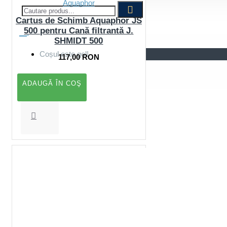
Aquaphor
Cartus de Schimb Aquaphor JS
500 pentru Cană filtrantă J.
Cos
SHMIDT 500
Coșul este gol!
117,00 RON
ADAUGĂ ÎN COŞ