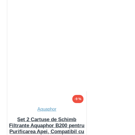
-9 %
Aquaphor
Set 2 Cartuse de Schimb
Filtrante Aquaphor B200 pentru
Purificarea Apei, Compatibil cu