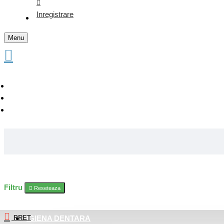
Inregistrare
Menu
Filtru
Reseteaza
PRET
IGIENA DENTARA