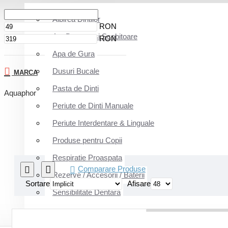
Albirea Dintilor
RON
Ata Dentara si Scobitoare
RON
Apa de Gura
Dusuri Bucale
MARCA
Pasta de Dinti
Aquaphor
Periute de Dinti Manuale
Periute Interdentare & Linguale
Produse pentru Copii
Respiratie Proaspata
Comparare Produse
Rezerve / Accesorii / Baterii
Sortare
Afisare
Sensibilitate Dentara
INGRIJIRE & FRUMUSETE