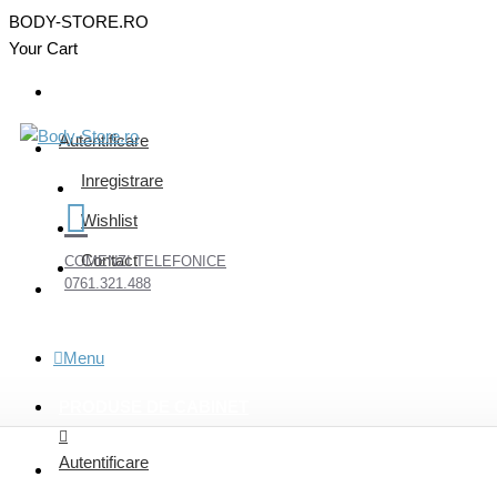
BODY-STORE.RO
Your Cart
Autentificare
Inregistrare
Wishlist
Contact
COMENZI TELEFONICE
0761.321.488
Menu
PRODUSE DE CABINET
Autentificare