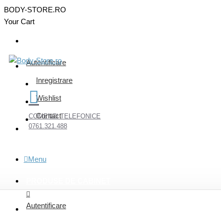
BODY-STORE.RO
Your Cart
Autentificare
Inregistrare
Wishlist
Contact
COMENZI TELEFONICE
0761.321.488
Menu
PRODUSE DE CABINET
Autentificare