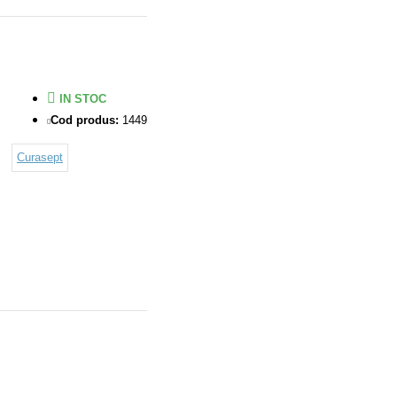
IN STOC
Cod produs:
1449
Curasept