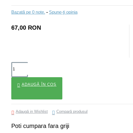
Bazată pe 0 note.
-
Spune-ţi opinia
67,00 RON
ADAUGĂ ÎN COŞ
Adaugă in Wishlist
Compară produsul
Poti cumpara fara griji