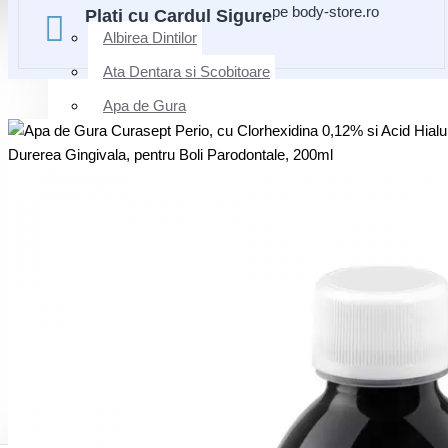
pe body-store.ro
Plati cu Cardul Sigure
Albirea Dintilor
Ata Dentara si Scobitoare
Apa de Gura
Dusuri Bucale
Pasta de Dinti
Periute de Dinti Manuale
Periute Interdentare & Linguale
Produse pentru Copii
Respiratie Proaspata
Rezerve / Accesorii / Baterii
Sensibilitate Dentara
INGRIJIRE & FRUMUSETE