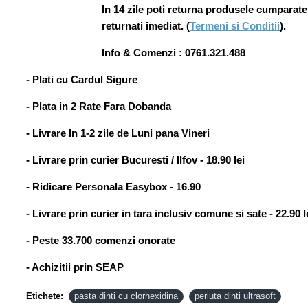
In 14 zile poti returna produsele cumparate ia
returnati imediat. (
Termeni si Conditii
).
Info & Comenzi : 0761.321.488
- Plati cu Cardul Sigure
- Plata in 2 Rate Fara Dobanda
- Livrare In 1-2 zile de Luni pana Vineri
- Livrare prin curier Bucuresti / Ilfov - 18.90 lei
- Ridicare Personala Easybox - 16.90
- Livrare prin curier in tara inclusiv comune si sate - 22.90 l
- Peste 33.700 comenzi onorate
- Achizitii prin SEAP
Etichete:
pasta dinti cu clorhexidina
periuta dinti ultrasoft