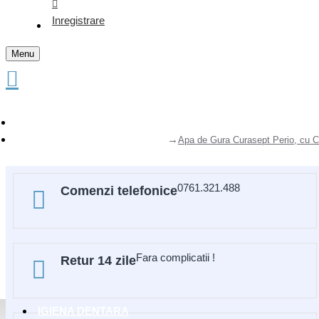
Inregistrare
Menu
Apa de Gura Curasept Perio, cu Cl
0761.321.488
Comenzi telefonice
Fara complicatii !
Retur 14 zile
IGIENA DENTARA