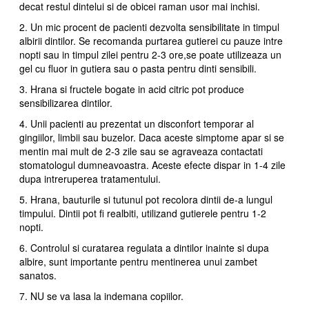
decat restul dintelui si de obicei raman usor mai inchisi.
2. Un mic procent de pacienti dezvolta sensibilitate in timpul
albirii dintilor. Se recomanda purtarea gutierei cu pauze intre
nopti sau in timpul zilei pentru 2-3 ore,se poate utilizeaza un
gel cu fluor in gutiera sau o pasta pentru dinti sensibili.
3. Hrana si fructele bogate in acid citric pot produce
sensibilizarea dintilor.
4. Unii pacienti au prezentat un disconfort temporar al
gingiilor, limbii sau buzelor. Daca aceste simptome apar si se
mentin mai mult de 2-3 zile sau se agraveaza contactati
stomatologul dumneavoastra. Aceste efecte dispar in 1-4 zile
dupa intreruperea tratamentului.
5. Hrana, bauturile si tutunul pot recolora dintii de-a lungul
timpului. Dintii pot fi realbiti, utilizand gutierele pentru 1-2
nopti.
6. Controlul si curatarea regulata a dintilor inainte si dupa
albire, sunt importante pentru mentinerea unui zambet
sanatos.
7. NU se va lasa la indemana copiilor.