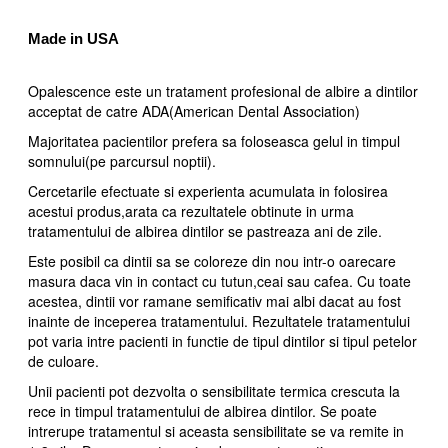
Made in USA
Opalescence este un tratament profesional de albire a dintilor
acceptat de catre ADA(American Dental Association)
Majoritatea pacientilor prefera sa foloseasca gelul in timpul
somnului(pe parcursul noptii).
Cercetarile efectuate si experienta acumulata in folosirea
acestui produs,arata ca rezultatele obtinute in urma
tratamentului de albirea dintilor se pastreaza ani de zile.
Este posibil ca dintii sa se coloreze din nou intr-o oarecare
masura daca vin in contact cu tutun,ceai sau cafea. Cu toate
acestea, dintii vor ramane semificativ mai albi dacat au fost
inainte de inceperea tratamentului. Rezultatele tratamentului
pot varia intre pacienti in functie de tipul dintilor si tipul petelor
de culoare.
Unii pacienti pot dezvolta o sensibilitate termica crescuta la
rece in timpul tratamentului de albirea dintilor. Se poate
intrerupe tratamentul si aceasta sensibilitate se va remite in