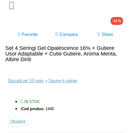
-12 %
Favorite
Compara
Share
Set 4 Seringi Gel Opalescence 16% + Gutiere
Usor Adaptabile + Cutie Gutiere, Aroma Menta,
Albire Dinti
Bazată pe 10 note.
-
Spune-ţi opinia
IN STOC
Cod produs:
1448
Ultradent