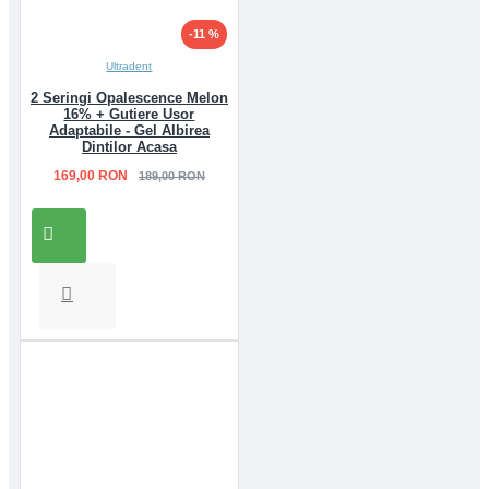
-11 %
Ultradent
2 Seringi Opalescence Melon
16% + Gutiere Usor
Adaptabile - Gel Albirea
Dintilor Acasa
169,00 RON
189,00 RON