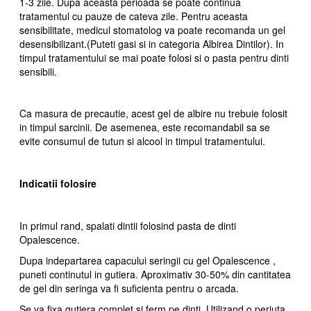
1-3 zile. Dupa aceasta perioada se poate continua
tratamentul cu pauze de cateva zile. Pentru aceasta
sensibilitate, medicul stomatolog va poate recomanda un gel
desensibilizant.
(Puteti gasi si in categoria Albirea Dintilor). In
timpul tratamentului se mai poate folosi si o pasta pentru dinti
sensibili.
Ca masura de precautie, acest gel de albire nu trebuie folosit
in timpul sarcinii. De asemenea, este recomandabil sa se
evite consumul de tutun si alcool in timpul tratamentului.
Indicatii folosire
In primul rand, spalati dintii folosind pasta de dinti
Opalescence.
Dupa indepartarea capacului seringii cu gel Opalescence ,
puneti continutul in gutiera. Aproximativ 30-50% din cantitatea
de gel din seringa va fi suficienta pentru o arcada.
Se va fixa gutiera complet si ferm pe dinti. Utilizand o periuta