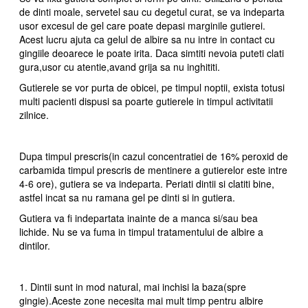
de dinti moale, servetel sau cu degetul curat, se va indeparta
usor excesul de gel care poate depasi marginile gutierei.
Acest lucru ajuta ca gelul de albire sa nu intre in contact cu
gingiile deoarece le poate irita. Daca simtiti nevoia puteti clati
gura,usor cu atentie,avand grija sa nu inghititi.
Gutierele se vor purta de obicei, pe timpul noptii, exista totusi
multi pacienti dispusi sa poarte gutierele in timpul activitatii
zilnice.
Dupa timpul prescris(in cazul concentratiei de 16% peroxid de
carbamida timpul prescris de mentinere a gutierelor este intre
4-6 ore), gutiera se va indeparta. Periati dintii si clatiti bine,
astfel incat sa nu ramana gel pe dinti si in gutiera.
Gutiera va fi indepartata inainte de a manca si/sau bea
lichide. Nu se va fuma in timpul tratamentului de albire a
dintilor.
1. Dintii sunt in mod natural, mai inchisi la baza(spre
gingie).Aceste zone necesita mai mult timp pentru albire