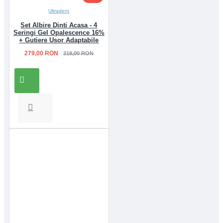
Ultradent
Set Albire Dinti Acasa - 4
Seringi Gel Opalescence 16%
+ Gutiere Usor Adaptabile
279,00 RON
319,00 RON