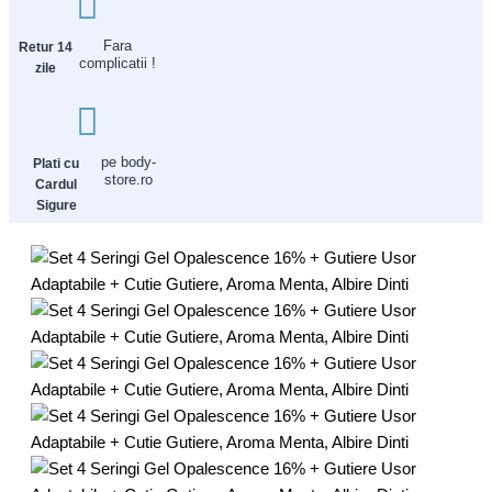
Fara
Retur 14
complicatii !
zile
pe body-
Plati cu
store.ro
Cardul
Sigure