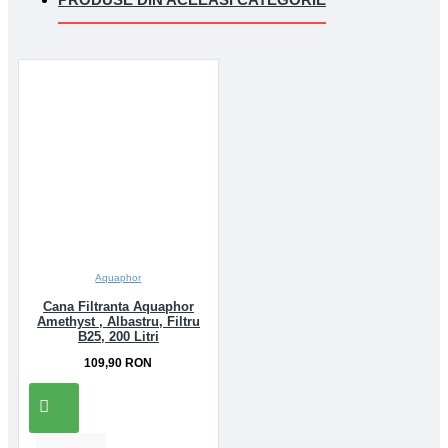
Aquaphor
Cana Filtranta Aquaphor
Amethyst , Albastru, Filtru
B25, 200 Litri
109,90 RON