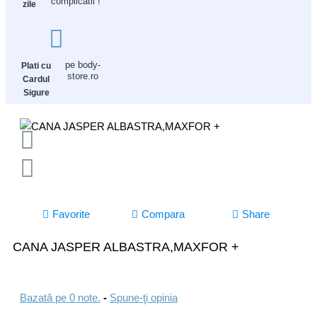
complicatii !
zile
pe body-
Plati cu
store.ro
Cardul
Sigure
Favorite
Compara
Share
CANA JASPER ALBASTRA,MAXFOR +
Bazată pe 0 note.
-
Spune-ţi opinia