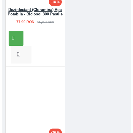
-18 %
Dezinfectant (Cloramina) Apa
Potabila - Biclosol 300 Pastile
77,90 RON
95,00 RON
-26 %