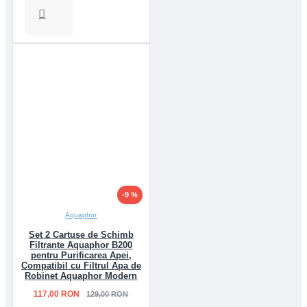
-9 %
Aquaphor
Set 2 Cartuse de Schimb
Filtrante Aquaphor B200
pentru Purificarea Apei,
Compatibil cu Filtrul Apa de
Robinet Aquaphor Modern
117,00 RON
129,00 RON