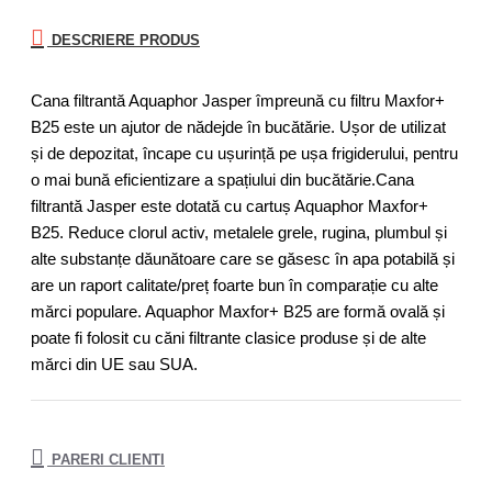
DESCRIERE PRODUS
Cana filtrantă Aquaphor Jasper împreună cu filtru Maxfor+
B25 este un ajutor de nădejde în bucătărie. Ușor de utilizat
și de depozitat, încape cu ușurință pe ușa frigiderului, pentru
o mai bună eficientizare a spațiului din bucătărie.Cana
filtrantă Jasper este dotată cu cartuș Aquaphor Maxfor+
B25. Reduce clorul activ, metalele grele, rugina, plumbul și
alte substanțe dăunătoare care se găsesc în apa potabilă și
are un raport calitate/preț foarte bun în comparație cu alte
mărci populare. Aquaphor Maxfor+ B25 are formă ovală și
poate fi folosit cu căni filtrante clasice produse și de alte
mărci din UE sau SUA.
PARERI CLIENTI