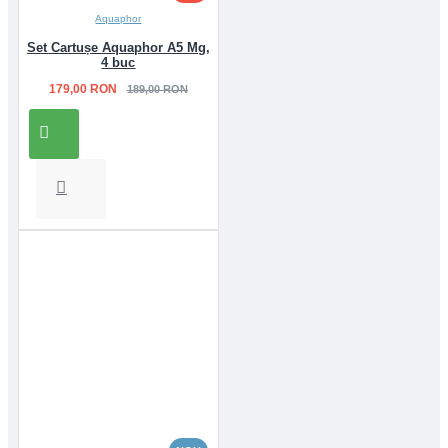
Aquaphor
Set Cartușe Aquaphor A5 Mg,
4 buc
179,00 RON
189,00 RON