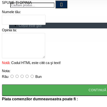
SPUNE-ŢI OPINIA
Numele tău:
Cos
Coșul este gol!
Opinia ta:
Notă:
Codul HTML este citit ca şi text!
Nota:
Rău
Bun
CONTINUĂ
Plata comenzilor dumneavoastra poate fi :