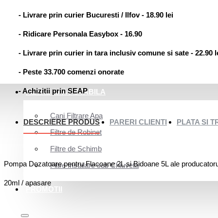
- Livrare prin curier Bucuresti / Ilfov - 18.90 lei
- Ridicare Personala Easybox - 16.90
- Livrare prin curier in tara inclusiv comune si sate - 22.90 l
- Peste 33.700 comenzi onorate
- Achizitii prin SEAP
FILTRE APA POTABILA
Cani Filtrare Apa
DESCRIERE PRODUS
PARERI CLIENTI
PLATA SI 
Filtre de Robinet
Filtre de Schimb
Pompa Dozatoare pentru Flacoane 2L si Bidoane 5L ale producat
Filtre Instalare sub Chiuveta
20ml / apasare
PROMOTII