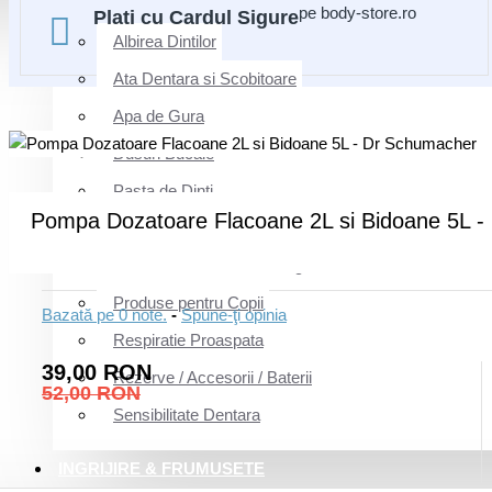
pe body-store.ro
Plati cu Cardul Sigure
Albirea Dintilor
Ata Dentara si Scobitoare
Apa de Gura
Dusuri Bucale
Pasta de Dinti
Pompa Dozatoare Flacoane 2L si Bidoane 5L 
Periute de Dinti Manuale
Periute Interdentare & Linguale
Produse pentru Copii
Bazată pe 0 note.
-
Spune-ţi opinia
Respiratie Proaspata
39,00 RON
Rezerve / Accesorii / Baterii
52,00 RON
Sensibilitate Dentara
INGRIJIRE & FRUMUSETE