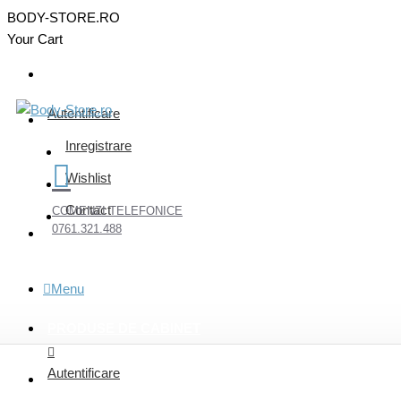
BODY-STORE.RO
Your Cart
Autentificare
Inregistrare
Wishlist
Contact
COMENZI TELEFONICE
0761.321.488
Menu
PRODUSE DE CABINET
Autentificare