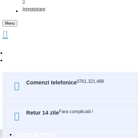
Inregistrare
Menu
0761.321.488
Comenzi telefonice
Fara complicatii !
Retur 14 zile
IGIENA DENTARA