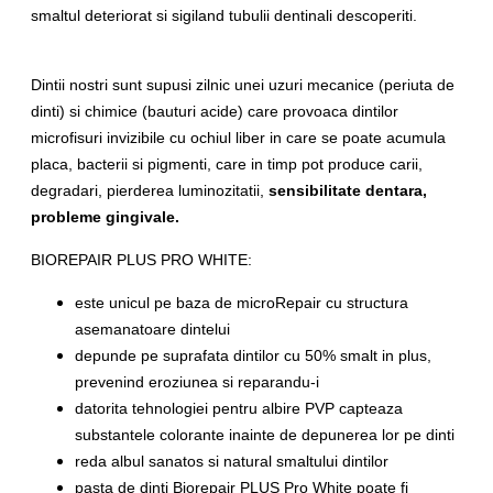
smaltul deteriorat si sigiland tubulii dentinali descoperiti.
Dintii nostri sunt supusi zilnic unei uzuri mecanice (periuta de
dinti) si chimice (bauturi acide) care provoaca dintilor
microfisuri invizibile cu ochiul liber in care se poate acumula
placa, bacterii si pigmenti, care in timp pot produce carii,
degradari, pierderea luminozitatii,
sensibilitate dentara,
probleme gingivale.
BIOREPAIR PLUS PRO WHITE:
este unicul pe baza de microRepair cu structura
asemanatoare dintelui
depunde pe suprafata dintilor cu 50% smalt in plus,
prevenind eroziunea si reparandu-i
datorita tehnologiei pentru albire PVP capteaza
substantele colorante inainte de depunerea lor pe dinti
reda albul sanatos si natural smaltului dintilor
pasta de dinti Biorepair PLUS Pro White poate fi