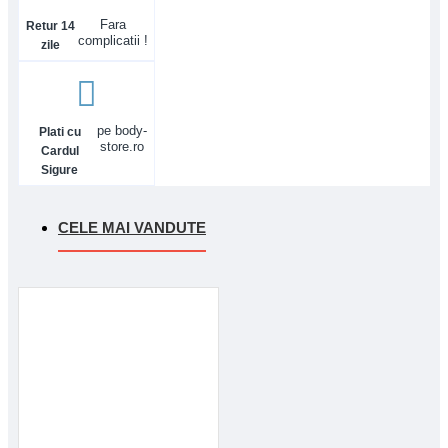
Fara
Retur 14
complicatii !
zile
pe body-
Plati cu
store.ro
Cardul
Sigure
CELE MAI VANDUTE