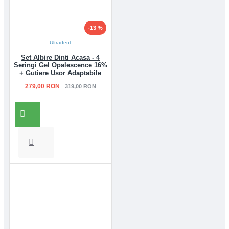
-13 %
Ultradent
Set Albire Dinti Acasa - 4
Seringi Gel Opalescence 16%
+ Gutiere Usor Adaptabile
279,00 RON
319,00 RON