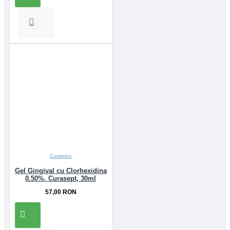
Curaprox
Gel Gingival cu Clorhexidina
0.50%, Curasept, 30ml
57,00 RON