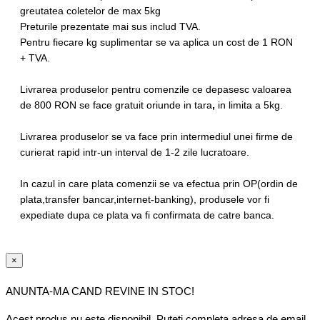
greutatea coletelor de max 5kg
Preturile prezentate mai sus includ TVA.
Pentru fiecare kg suplimentar se va aplica un cost de 1 RON
+ TVA.
Livrarea produselor pentru comenzile ce depasesc valoarea
de 800 RON se face
gratuit oriunde in tara
,
in limita a 5kg.
Livrarea produselor se va face prin intermediul unei firme de
curierat rapid intr-un interval de 1-2 zile lucratoare.
In cazul in care plata comenzii se va efectua prin OP(ordin de
plata,transfer bancar,internet-banking), produsele vor fi
expediate dupa ce plata va fi confirmata de catre banca.
×
ANUNTA-MA CAND REVINE IN STOC!
Acest produs nu este disponibil. Puteți completa adresa de email