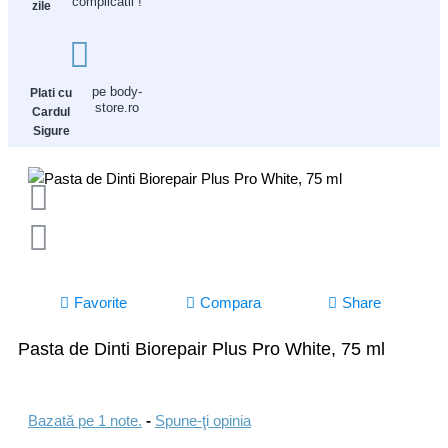
complicatii !
zile
pe body-
Plati cu
store.ro
Cardul
Sigure
Favorite
Compara
Share
Pasta de Dinti Biorepair Plus Pro White, 75 ml
Bazată pe 1 note.
-
Spune-ţi opinia