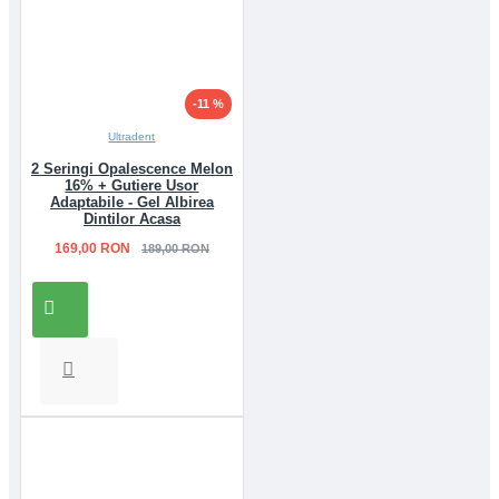
-11 %
Ultradent
2 Seringi Opalescence Melon
16% + Gutiere Usor
Adaptabile - Gel Albirea
Dintilor Acasa
169,00 RON
189,00 RON